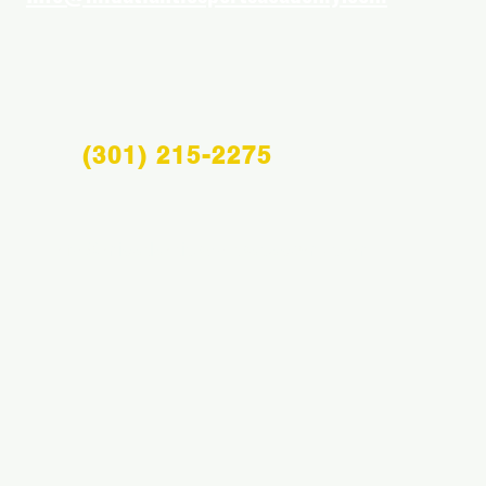
(301) 215-2275
Info@midatlanticsportsacademy.com