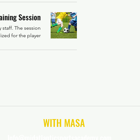
aining Session
staff. The session
ized for the player.
CONNECT
WITH MASA
Info@midatlanticsportsacademy.com