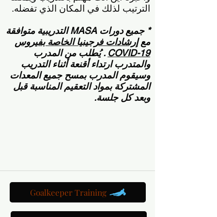
الترتيب لذلك في المكان الذي تفضله.
* جميع دورات MASA التدريبية متوافقة
مع
إرشادات فرجينيا الخاصة بفيروس
COVID-19
. يُطلب من المدرب
والمتدرب ارتداء أقنعة أثناء التدريب
وسيقوم المدرب بمسح جميع المعدات
المشتركة بمواد التعقيم المناسبة قبل
وبعد كل جلسة.
احجز جلسة تدريب فردية على الكرة اللينة&gt;
Goalkeeper Training