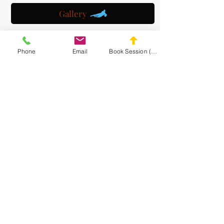
Gallery
Get a customized plan
Phone
Email
Book Session (Scroll Down)
Partner with us
Maryland Goalie Training
DC Goalie Training
Virginia Goalie Training