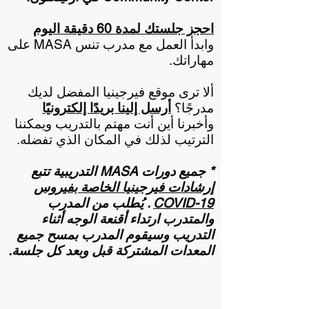
احجز جلستك لمدة 60 دقيقة اليوم
وابدأ العمل مع مدرب تنس MASA على
مهاراتك.
ألا ترى موقع فيرجينيا المفضل لديك
مدرجًا؟
أرسل إلينا بريدًا إلكترونيًا
وأخبرنا أين أنت مهتم بالتدريب ويمكننا
الترتيب لذلك في المكان الذي تفضله.
* جميع دورات MASA التدريبية تتبع
إرشادات فيرجينيا الخاصة بفيروس
COVID-19
. يُطلب من المدرب
والمتدرب ارتداء أقنعة الوجه أثناء
التدريب وسيقوم المدرب بمسح جميع
المعدات المشتركة قبل وبعد كل جلسة.
احجز جلسة تدريب فردية على التنس&gt;