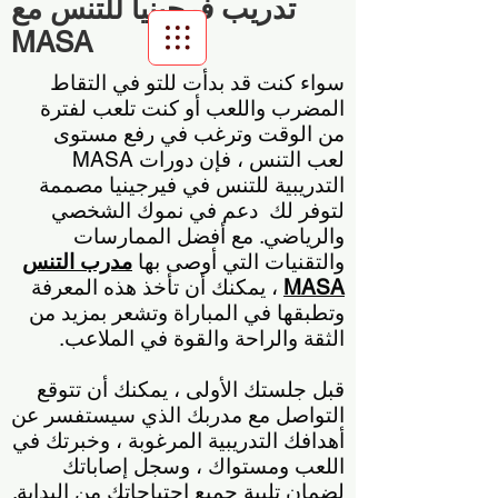
تدريب فرجينيا للتنس مع
MASA
سواء كنت قد بدأت للتو في التقاط
Scroll Menu
المضرب واللعب أو كنت تلعب لفترة
من الوقت وترغب في رفع مستوى
لعب التنس ، فإن دورات MASA
التدريبية للتنس في فيرجينيا مصممة
لتوفر لك
دعم في نموك الشخصي
والرياضي. مع أفضل الممارسات
والتقنيات التي أوصى بها
مدرب التنس
MASA
، يمكنك أن تأخذ هذه المعرفة
وتطبقها في المباراة وتشعر بمزيد من
الثقة والراحة والقوة في الملاعب.
قبل جلستك الأولى ، يمكنك أن تتوقع
التواصل مع مدربك الذي سيستفسر عن
أهدافك التدريبية المرغوبة ، وخبرتك في
اللعب ومستواك ، وسجل إصاباتك
لضمان تلبية جميع احتياجاتك من البداية.