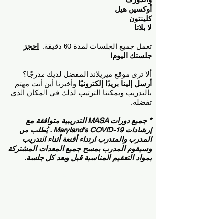
أوكسين هيل
كلينتون
لا بلاتا
تعمل جميع الجلسات لمدة 60 دقيقة.
احجز
جلستك اليوم!
ألا ترى موقع ميريلاند المفضل لديك مدرجًا؟
أرسل إلينا بريدًا إلكترونيًا
وأخبرنا أين أنت مهتم
بالتدريب ويمكننا الترتيب لذلك في المكان الذي
تفضله.
* جميع دورات MASA التدريبية متوافقة مع
إرشادات Maryland's COVID-19
. يُطلب من
المدرب والمتدرب ارتداء أقنعة أثناء التدريب
وسيقوم المدرب بمسح جميع المعدات المشتركة
بمواد التعقيم المناسبة قبل وبعد كل جلسة.
احجز جلسة تدريب فردية على الكرة اللينة&gt;