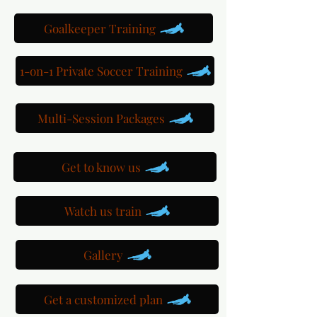
Goalkeeper Training
1-on-1 Private Soccer Training
Multi-Session Packages
Get to know us
Watch us train
Gallery
Get a customized plan