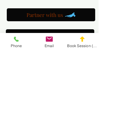
Partner with us
Maryland Goalie Training
Phone
Email
Book Session (Scroll Down)
DC Goalie Training
Virginia Goalie Training
(301) 215-2275