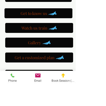
Get to know us
Watch us train
Gallery
Get a customized plan
Partner with us
Phone
Email
Book Session (Scroll Down)
Maryland Goalie Training