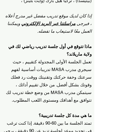
(بيثيسدا) ، تركيا هيل بارك (وايت بلينز) ،
إذا كان لديك موقع تدريب مفضل غير مدرج أعلاه
، فيرجى
مراسلتنا عبر البريد الإلكتروني
ويمكننا
العمل معًا لاستيعاب ما تفضله.
ماذا تتوقع في أول جلسة تدريب رياضي لك في
ولاية ماريلاند؟
تعمل الجلسة الأولى المجدولة كتقييم ، حيث
سيجري مدرب MASA تدريبات أساسية لفهم
سرعتك وخفة حركتك وتقنيتك ووقت رد فعلك
وقوتك بشكل أفضل. من خلال تقييم أدائك ،
سيتمكن مدرب MASA من وضع خطة تدريب لك
تتوافق مع أهدافك ومستوى اللعب المطلوب.
ما هي مدة كل جلسة تدريبية؟
تمتد الجلسة ما بين 60-90 دقيقة. إذا كنت ترغب
في تحديد موعد لجلسة تزيد عن 90 دقيقة ، يرجى