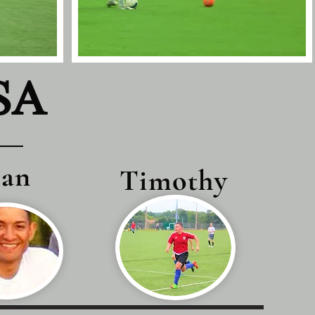
تعرف ع
uan
Timothy