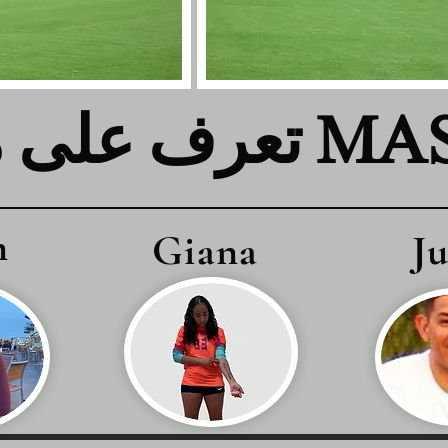
لى مدربي MASA
n
Giana
J