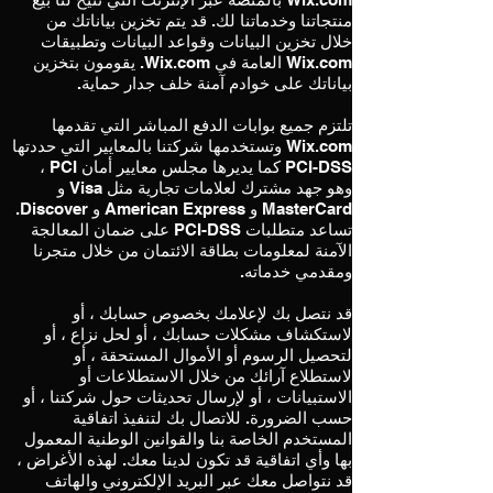
منتجاتنا وخدماتنا لك. قد يتم تخزين بياناتك من
خلال تخزين البيانات وقواعد البيانات وتطبيقات
Wix.com العامة في Wix.com. يقومون بتخزين
بياناتك على خوادم آمنة خلف جدار حماية.
تلتزم جميع بوابات الدفع المباشر التي تقدمها
Wix.com وتستخدمها شركتنا بالمعايير التي حددتها
PCI-DSS كما يديرها مجلس معايير أمان PCI ،
وهو جهد مشترك لعلامات تجارية مثل Visa و
MasterCard و American Express و Discover.
تساعد متطلبات PCI-DSS على ضمان المعالجة
الآمنة لمعلومات بطاقة الائتمان من خلال متجرنا
ومقدمي خدماته.
قد نتصل بك لإعلامك بخصوص حسابك ، أو
لاستكشاف مشكلات حسابك ، أو لحل نزاع ، أو
لتحصيل الرسوم أو الأموال المستحقة ، أو
لاستطلاع آرائك من خلال الاستطلاعات أو
الاستبيانات ، أو لإرسال تحديثات حول شركتنا ، أو
حسب الضرورة. للاتصال بك لتنفيذ اتفاقية
المستخدم الخاصة بنا والقوانين الوطنية المعمول
بها وأي اتفاقية قد تكون لدينا معك. لهذه الأغراض ،
قد نتواصل معك عبر البريد الإلكتروني والهاتف