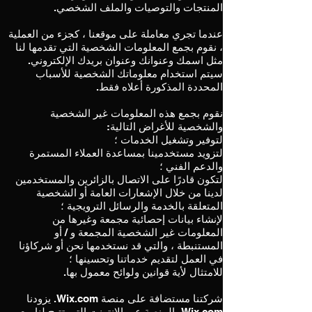
المنتجات والتوصيات والملف الشخصي.
عندما تجري معاملة على موقعنا ، كجزء من العملية
، نقوم بجمع المعلومات الشخصية التي تقدمها لنا
مثل اسمك وعنوانك وعنوان بريدك الإلكتروني.
سيتم استخدام معلوماتك الشخصية للأسباب
المحددة المذكورة أعلاه فقط.
نقوم بجمع هذه المعلومات غير الشخصية
والشخصية للأغراض التالية:
لتوفير وتشغيل الخدمات ؛
لتزويد مستخدمينا بمساعدة العملاء المستمرة
والدعم الفني ؛
لتكون قادرًا على الاتصال بالزائرين والمستخدمين
لدينا من خلال الإشعارات العامة أو الشخصية
المتعلقة بالخدمة والرسائل الترويجية ؛
لإنشاء بيانات إحصائية مجمعة وغيرها من
المعلومات غير الشخصية المجمعة و / أو
المستنبطة ، والتي قد نستخدمها نحن أو شركاؤنا
في العمل لتقديم خدماتنا وتحسينها ؛
للامتثال لأية قوانين ولوائح معمول بها.
شركتنا مستضافة على منصة Wix.com. يزودنا
Wix.com بالمنصة عبر الإنترنت التي تتيح لنا بيع