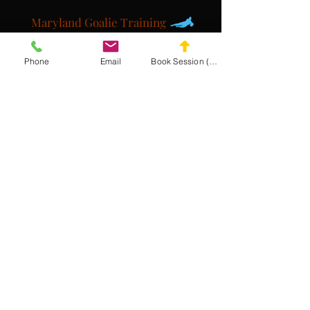
Maryland Goalie Training
Phone
Email
Book Session (Scroll Down)
DC Goalie Training
Virginia Goalie Training
(301) 215-2275