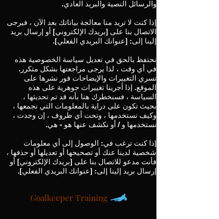
والرسائل النصية والبريد العادي.
إذا كنت لا تريد منا معالجة بياناتك بعد الآن ، فيرجى
الاتصال بنا على [بريدك الإلكتروني] أو إرسال بريد
إلينا إلى: [عنوانك البريدي الفعلي].
نحتفظ بالحق في تعديل سياسة الخصوصية هذه
في أي وقت ، لذا يرجى مراجعتها بشكل متكرر.
تسري التغييرات والإيضاحات فور نشرها على
الموقع. إذا أجرينا تغييرات جوهرية على هذه
السياسة ، فسنخطرك هنا بأنه قد تم تحديثها ،
بحيث تكون على دراية بالمعلومات التي نجمعها ،
وكيف نستخدمها ، وتحت أي ظروف ، إن وجدت ،
نستخدمها و / أو نكشف عنها هو - هي.
إذا كنت ترغب في: الوصول إلى أي معلومات
شخصية لدينا عنك أو تصحيحها أو تعديلها أو حذفها ،
فأنت مدعو للاتصال بنا على [بريدك الإلكتروني] أو
إرسال بريد إلينا إلى: [عنوانك البريدي الفعلي].
Goalkeeper Training