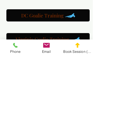
DC Goalie Training
Virginia Goalie Training
Phone
Email
Book Session (Scroll Down)
(301) 215-2275
برعاية بكل فخر: