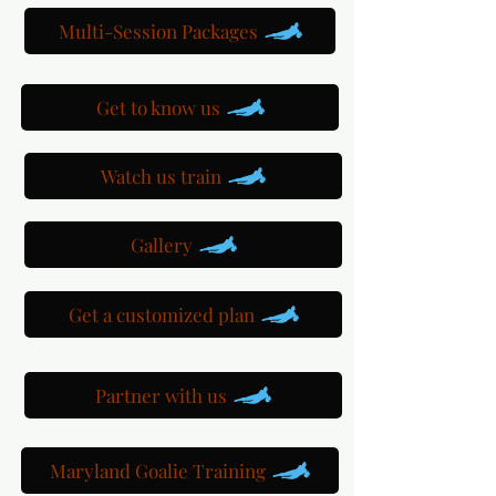
Multi-Session Packages
Get to know us
Watch us train
Gallery
Get a customized plan
Partner with us
Maryland Goalie Training