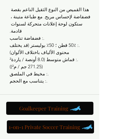
هذا القميص من النوع الثقيل الناعم بقصة 
فضفاضة لإحساس مريح. مع طباعة متينة ، 
ستكون لوحة إعلانات متحركة لسنوات 
قادمة.
.: فضفاضة تناسب
.: 50٪ قطن ؛ 50٪ بوليستر (قد يختلف
محتوى الألياف باختلاف الألوان)
.: قماش متوسط (8.0 أونصة / ياردة²
(271.25 جم / م²))
.: مخيط في الملصق
.: يتناسب مع الحجم
Goalkeeper Training
1-on-1 Private Soccer Training