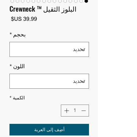
البلوز الثقيل ™ Crewneck
السعر
بحجم
*
اللون
*
الكمية
*
أضِف إلى العربة