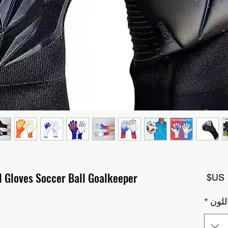
ll Gloves Soccer Ball Goalkeeper
السعر
للون
*