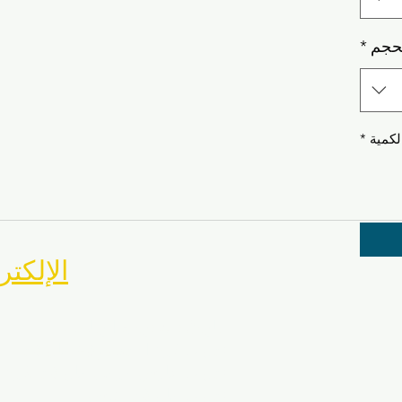
حجم
*
لكمية
*
MASA الإلك
ماريلاند للتدريب الرياضي
تدريب كرة القدم بولاية ماريلاند
تدريب حارس مرمى ماريلاند لكرة ا
تدريب ماريلاند للتنس