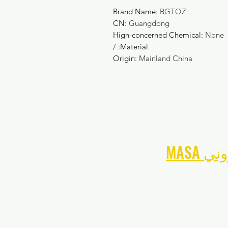
Brand Name
:
BGTQZ
CN
:
Guangdong
Hign-concerned Chemical
:
None
/
:
Material
Origin
:
Mainland China
تروني
تصفح موقع
لقدم