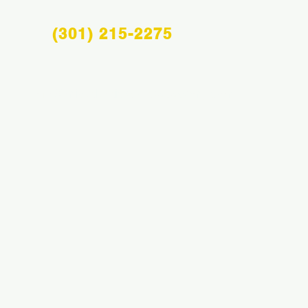
(301) 215-2275
Info@midatlanticsportsacademy.com