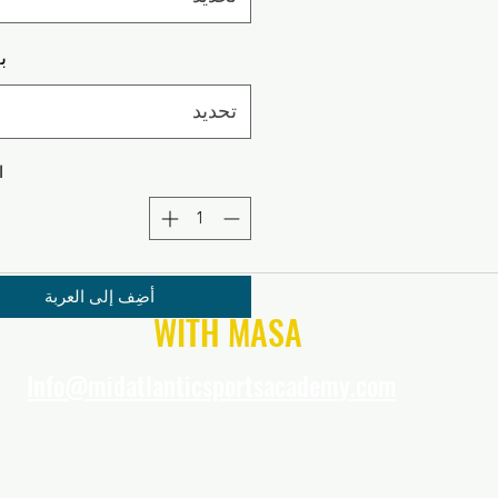
ب
تحديد
ا
أضِف إلى العربة
CONNECT
WITH MASA
Info@midatlanticsportsacademy.com