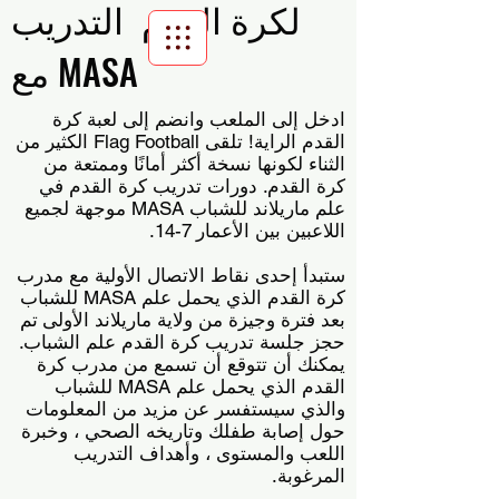
لكرة القدم التدريب
مع MASA
Scroll Menu
ادخل إلى الملعب وانضم إلى لعبة كرة
القدم الراية! تلقى Flag Football الكثير من
الثناء لكونها نسخة أكثر أمانًا وممتعة من
كرة القدم. دورات تدريب كرة القدم في
علم ماريلاند للشباب MASA موجهة لجميع
اللاعبين بين الأعمار
7-14.
ستبدأ إحدى نقاط الاتصال الأولية مع مدرب
كرة القدم الذي يحمل علم MASA للشباب
بعد فترة وجيزة من ولاية ماريلاند الأولى
تم
حجز جلسة تدريب كرة القدم علم الشباب.
يمكنك أن تتوقع أن تسمع من مدرب كرة
القدم الذي يحمل علم MASA للشباب
والذي سيستفسر عن مزيد من المعلومات
حول إصابة طفلك وتاريخه الصحي ، وخبرة
اللعب والمستوى ، وأهداف التدريب
المرغوبة.