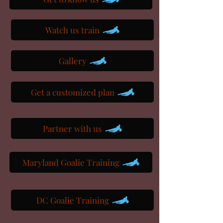
Watch us train
Gallery
Get a customized plan
Partner with us
Maryland Goalie Training
DC Goalie Training