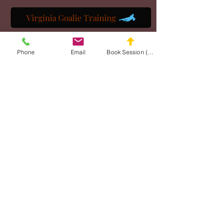
Virginia Goalie Training
Phone
Email
Book Session (Scroll Down)
(301) 215-2275
برعاية بكل فخر:
مركز التأهيل العصبي العضلي والتدليك
MASA الإلكتروني
تصفح موقع
CONNECT
WITH MASA