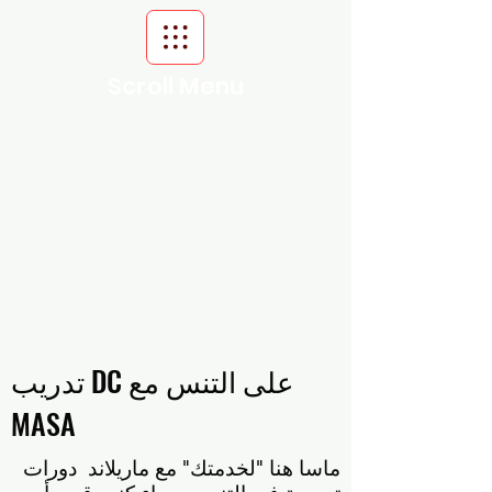
Scroll Menu
تدريب DC على التنس مع
MASA
ماسا هنا "لخدمتك" مع ماريلاند
دورات