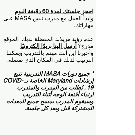
احجز جلستك لمدة 60 دقيقة اليوم
وابدأ العمل مع مدرب تنس MASA على
مهاراتك.
عدم رؤية مريلاند المفضلة لديك
الموقع
مدرج؟
أرسل إلينا بريدًا إلكترونيًا
وأخبرنا أين أنت مهتم بالتدريب ويمكننا
الترتيب لذلك في المكان الذي تفضله.
* جميع دورات MASA التدريبية تتبع
إرشادات Maryland الخاصة بـ COVID-
19
. يُطلب من المدرب والمتدرب
ارتداء أقنعة الوجه أثناء التدريب
وسيقوم المدرب بمسح جميع المعدات
المشتركة قبل وبعد كل جلسة.
احجز جلسة تدريب فردية على التنس&gt;