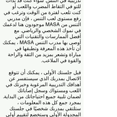
تدريبية في التنس. سواء كنت قد بدأت
للتو في التقاط المضرب واللعب أو
كنت تلعب لفترة من الوقت وترغب في
رفع مستوى لعب التنس ، فإن مدربي
التنس من MASA موجودون هنا لدعمك
في نموك الشخصي والرياضي. مع
أفضل الممارسات والتقنيات التي
أوصى بها مدرب التنس MASA ، يمكنك
أن تأخذ هذه المعرفة وتطبقها في
مباراة وتشعر بمزيد من الثقة والراحة
والقوة في الملاعب.
قبل جلستك الأولى ، يمكنك أن تتوقع
الاتصال بمدربك الذي سيستفسر عن
أهدافك التدريبية المرغوبة وخبرتك في
اللعب ومستواك وسجل إصاباتك
لضمان تلبية جميع احتياجاتك من البداية.
بمجرد جمع كل هذه المعلومات ،
ستلتقي بمدربك شخصيًا في جلستك
المجدولة الأولى وستخضع لتقييم أولي